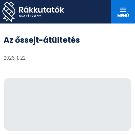
Ugrás a tartalomra
MENÜ
Az őssejt-átültetés
2026. 1. 22.