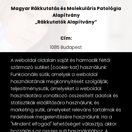
Magyar Rákkutatás és Molekuláris Patológia
Alapítvány
„Rákkutatók Alapítvány”
Cím:
1085 Budapest
József körút 69.
A weboldal oldalain saját és harmadik féltől
származó sütiket (cookie-kat) használunk:
E-mail:
Funkcionális sütik, amelyek a weboldal
kapcsolat@rakkutatok.hu
használatának megkönnyítését szolgálják;
teljesítménysütik, amelyeket a weboldal
használatára vonatkozó összesített adatok és
Adószám:
statisztikák előállítására használunk; és
19368850-1-42
marketing sütik, amelyeket releváns tartalmak és
hirdetések megjelenítésére használunk. Ha a
Bankszámlaszám:
"Mindent elfogad" lehetőséget választja, akkor
11708049-21452718
hozzájárul az összes süti használatához. A